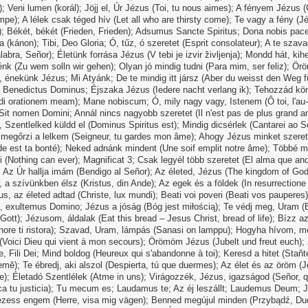
; Veni lumen (korál); Jöjj el, Úr Jézus (Toi, tu nous aimes); A fényem Jézus (C
pe); A lélek csak téged hív (Let all who are thirsty come); Te vagy a fény (J
); Békét, békét (Frieden, Frieden); Adsumus Sancte Spiritus; Dona nobis pac
ia (kánon); Tibi, Deo Gloria; Ó, tűz, ó szeretet (Esprit consolateur); A te szav
labra, Señor); Életünk forrása Jézus (V tebi je izvir življenja); Mondd hát, kih
k (Zu wem solln wir gehen); Olyan jó mindig tudni (Para mim, ser feliz); Ö
 énekünk Jézus; Mi Atyánk; De te mindig itt jársz (Aber du weisst den Weg f
; Benedictus Dominus; Éjszaka Jézus (Iedere nacht verlang ik); Tehozzád kö
di orationem meam); Mane nobiscum; Ó, mily nagy vagy, Istenem (Ô toi, l'au-
 Sit nomen Domini; Annál nincs nagyobb szeretet (Il n'est pas de plus grand a
 Szentlelked küldd el (Dominus Spiritus est); Mindig dicsérlek (Cantarei ao S
 megőrzi a lelkem (Seigneur, tu gardes mon âme); Ahogy Jézus minket szeret
de est ta bonté); Neked adnánk mindent (Une soif emplit notre âme); Többé 
(Nothing can ever); Magnificat 3; Csak legyél több szeretet (El alma que an
 Az Úr hallja imám (Bendigo al Señor); Az életed, Jézus (The kingdom of God
 a szívünkben élsz (Kristus, din Ande); Az egek és a földek (In resurrectione 
us, az életed adtad (Christe, lux mundi); Beati voi poveri (Beati vos pauperes)
e, exultemus Domino; Jézus a jóság (Bóg jest miłością); Te védj meg, Uram (
Gott); Jézusom, áldalak (Eat this bread – Jesus Christ, bread of life); Bízz a
gnore ti ristora); Szavad, Uram, lámpás (Sanasi on lamppu); Hogyha hívom, m
(Voici Dieu qui vient à mon secours); Örömöm Jézus (Jubelt und freut euch);
e, Fili Dei; Mind boldog (Heureux qui s'abandonne à toi); Keresd a hitet (Staňt
emě); Te ébredj, aki alszol (Despierta, tú que duermes); Az élet és az öröm (
e); Életadó Szentlélek (Atme in uns); Virágozzék, Jézus, igazságod (Señor, 
ca tu justicia); Tu mecum es; Laudamus te; Az éj leszállt; Laudemus Deum; 
 vezess engem (Herre, visa mig vägen); Benned megújul minden (Przybądź, D