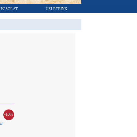
APCSOLAT
ÜZLETEINK
-10%
ár