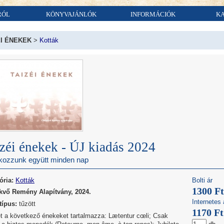
RÓL
KÖNYVAJÁNLÓK
INFORMÁCIÓK
K
ÉI ÉNEKEK
>
Kották
zéi énekek - ÚJ kiadás 2024
kozzunk együtt minden nap
ória:
Kották
Bolti ár
1300 Ft
kvő Remény Alapítvány, 2024.
Internetes 
típus:
tűzött
1170 Ft
et a következő énekeket tartalmazza: Lætentur cœli; Csak