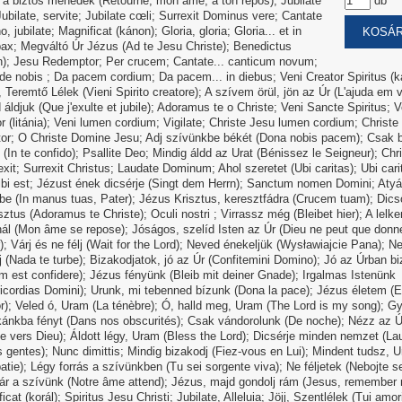
 a biztos menedék (Retourne, mon âme, à ton repos); Jubilate
db
ubilate, servite; Jubilate cœli; Surrexit Dominus vere; Cantate
, jubilate; Magnificat (kánon); Gloria, gloria; Gloria... et in
pax; Megváltó Úr Jézus (Ad te Jesu Christe); Benedictus
n); Jesu Redemptor; Per crucem; Cantate... canticum novum;
e nobis ; Da pacem cordium; Da pacem... in diebus; Veni Creator Spiritus (k
l, Teremtő Lélek (Vieni Spirito creatore); A szívem örül, jön az Úr (L'ajuda em v
áldjuk (Que j'exulte et jubile); Adoramus te o Christe; Veni Sancte Spiritus; V
r (litánia); Veni lumen cordium; Vigilate; Christe Jesu lumen cordium; Christe
tor; O Christe Domine Jesu; Adj szívünkbe békét (Dona nobis pacem); Csak 
(In te confido); Psallite Deo; Mindig áldd az Urat (Bénissez le Seigneur); Chr
exit; Surrexit Christus; Laudate Dominum; Ahol szeretet (Ubi caritas); Ubi cari
ibi est; Jézust ének dicsérje (Singt dem Herrn); Sanctum nomen Domini; Atyá
e (In manus tuas, Pater); Jézus Krisztus, keresztfádra (Crucem tuam); Dics
sztus (Adoramus te Christe); Oculi nostri ; Virrassz még (Bleibet hier); A lel
nál (Mon âme se repose); Jóságos, szelíd Isten az Úr (Dieu ne peut que donn
; Várj és ne félj (Wait for the Lord); Neved énekeljük (Wysławiajcie Pana); Ne 
 (Nada te turbe); Bizakodjatok, jó az Úr (Confitemini Domino); Jó az Úrban b
 est confidere); Jézus fényünk (Bleib mit deiner Gnade); Irgalmas Istenünk
icordias Domini); Urunk, mi tebenned bízunk (Dona la pace); Jézus életem (E
); Veled ó, Uram (La ténèbre); Ó, halld meg, Uram (The Lord is my song); Gy
kánkba fényt (Dans nos obscurités); Csak vándorolunk (De noche); Nézz az Ú
e vers Dieu); Áldott légy, Uram (Bless the Lord); Dicsérje minden nemzet (La
gentes); Nunc dimittis; Mindig bizakodj (Fiez-vous en Lui); Mindent tudsz, 
atie); Légy forrás a szívünkben (Tu sei sorgente viva); Ne féljetek (Nebojte s
vár a szívünk (Notre âme attend); Jézus, majd gondolj rám (Jesus, remember 
icat (korál); Spiritus Jesu Christi; Jubilate, Alleluia; Jöjj, Szentlélek (Tui amor