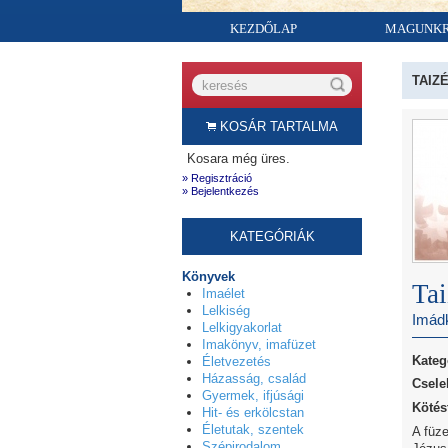
KEZDŐLAP
MAGUNK
TAIZ
KOSÁR TARTALMA
Kosara még üres.
» Regisztráció
» Bejelentkezés
KATEGÓRIÁK
Könyvek
Tai
Imaélet
Lelkiség
Imád
Lelkigyakorlat
Imakönyv, imafüzet
Kateg
Életvezetés
Házasság, család
Csele
Gyermek, ifjúsági
Kötés
Hit- és erkölcstan
Életutak, szentek
A füz
Szépirodalom