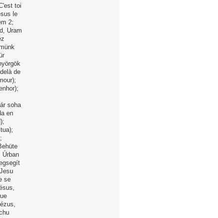
'est toi
ésus le
em 2;
ad, Uram
ez
römünk
ür
nyörgök
delà de
mour);
enhor);
már soha
da en
);
tua);
;
Behüte
z Úrban
egsegít
 Jesu
e se
Jésus,
que
Jézus,
uchu