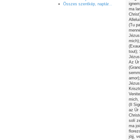
ignem)
Összes szentkép, naptár...
ma lam
Christ
Allelu
(Tu pa
mennén
Jézus,
mich)
(Exau
tout);
Jézus,
Az Úr
(Gran
semmi 
amor);
Jézus,
Kriszt
Venit
mich, 
(Il Si
az Úr 
Christ
solí z
ma joi
florez
jöjj,