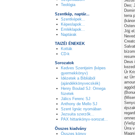
Jézus
Teológia
Deo; J
Domino
Szentkép, naptár...
terra 
Szentképek...
(káno
Képeslapok...
Ostend
Emléklapok...
Jöjj e
Naptárak
Neved 
Creato
TAIZÉI ÉNEKEK
Salva
Kották
bízom 
CD-k
resurr
Deus 
Sorozatok
kezedb
Kedves Szentjeim (képes
Úr Kri
gyermekkönyv)
az Úr
Idézetek a Bibliából
amour)
(ajándékkönyvecskék)
aggódj
Henry Boulad SJ: Omega
(Bonum
füzetek
(Miser
Jálics Ferenc SJ
Senyor
Anthony de Mello SJ
éjsza
Szent Ignác nyomában
regard
Jezsuita szerzők...
omnes 
PAX hittankönyv-sorozat...
(Viešp
Úrra 
Összes kiadvány
Magnif
Összes könyv