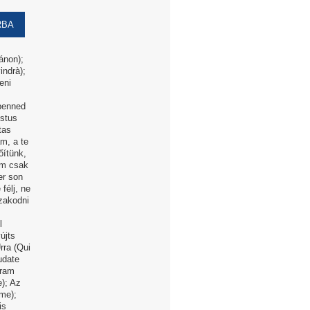
ánon);
indrà);
eni
benned
istus
tas
m, a te
őítünk,
kem csak
er son
félj, ne
izakodni
l
újts
rra (Qui
udate
Uram
e); Az
me);
is