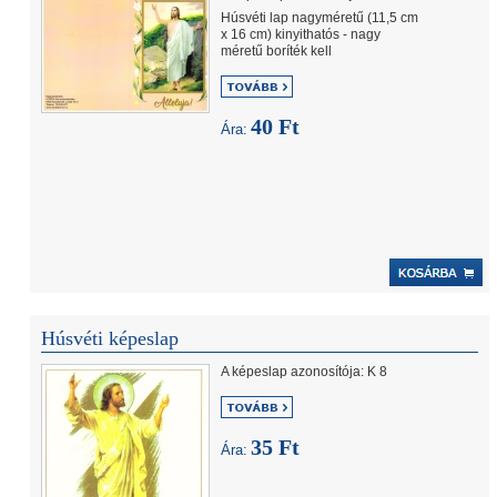
Húsvéti lap nagyméretű (11,5 cm
x 16 cm) kinyithatós - nagy
méretű boríték kell
40 Ft
Ára:
Húsvéti képeslap
A képeslap azonosítója: K 8
35 Ft
Ára: