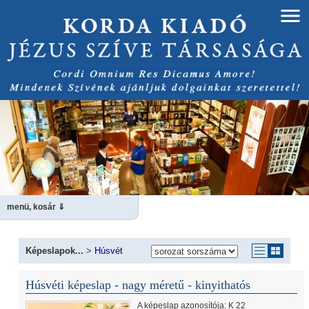
menü, kosár ⇓
Képeslapok...
>
Húsvét
Húsvéti képeslap - nagy méretű - kinyithatós
A képeslap azonosítója: K 22