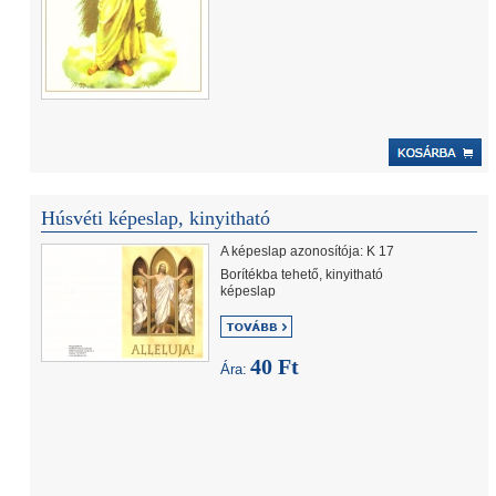
Húsvéti képeslap, kinyitható
A képeslap azonosítója: K 17
Borítékba tehető, kinyitható
képeslap
40 Ft
Ára: