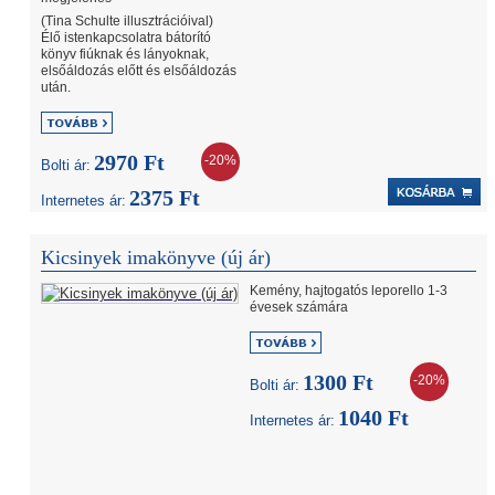
(Tina Schulte illusztrációival)
Élő istenkapcsolatra bátorító
könyv fiúknak és lányoknak,
elsőáldozás előtt és elsőáldozás
után.
2970 Ft
-20%
Bolti ár:
2375 Ft
Internetes ár:
Kicsinyek imakönyve (új ár)
Kemény, hajtogatós leporello 1-3
évesek számára
1300 Ft
-20%
Bolti ár:
1040 Ft
Internetes ár: