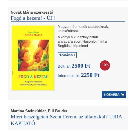
Novák Mária szerkesztő
Fogd a kezem! - ÚJ !
Magyar népmesék családoknak,
katekétáknak
A könyv a 2. osztály hittan
anyagára épül. Hasonló, mint a
Segitds a lépteimet.
2500 Ft
-10%
Bolti ár:
2250 Ft
Internetes ár:
Martina Steinkühler, Elli Bruder
Miért beszélgetett Szent Ferenc az állatokkal? ÚJRA
KAPHATÓ!