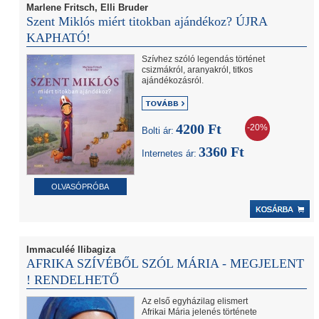
Marlene Fritsch, Elli Bruder
Szent Miklós miért titokban ajándékoz? ÚJRA
KAPHATÓ!
Szívhez szóló legendás történet
csizmákról, aranyakról, titkos
ajándékozásról.
4200 Ft
-20%
Bolti ár:
3360 Ft
Internetes ár:
OLVASÓPRÓBA
Immaculéé Ilibagiza
AFRIKA SZÍVÉBŐL SZÓL MÁRIA - MEGJELENT
! RENDELHETŐ
Az első egyházilag elismert
Afrikai Mária jelenés története