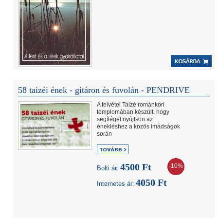
58 taizéi ének - gitáron és fuvolán - PENDRIVE
A felvétel Taizé románkori
templomában készült, hogy
segítéget nyújtson az
énekléshez a közös imádságok
során
4500 Ft
-10%
Bolti ár:
4050 Ft
Internetes ár: