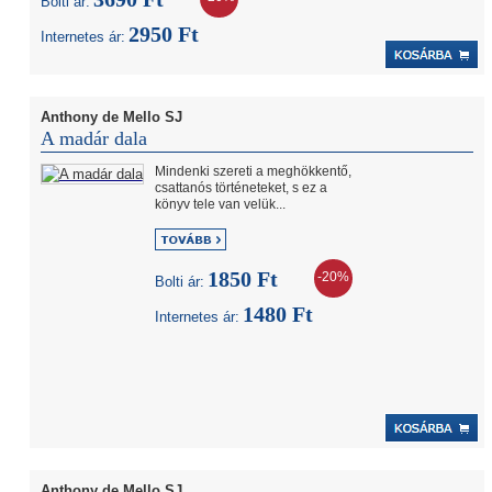
Bolti ár:
2950 Ft
Internetes ár:
Anthony de Mello SJ
A madár dala
Mindenki szereti a meghökkentő,
csattanós történeteket, s ez a
könyv tele van velük...
1850 Ft
-20%
Bolti ár:
1480 Ft
Internetes ár:
Anthony de Mello SJ