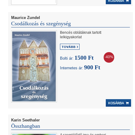
Maurice Zundel
Csodálkozás és szegénység
Bencés oblátáknak tartott
lelkigyakorlat
1500 Ft
-40%
Bolti ár:
900 Ft
Internetes ár:
Karin Seethaler
Összhangban