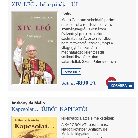
XIV. LEÓ a béke pápája - ÚJ !
Portré
Mario Galgano sokoldalú portrét
rajzol erről a rendkívüli egyházi
személyiségről, akit három
évtizednyi perui missziós
szolgálat, az Ágoston-rendben
betöltött vezetői szerep, majd a
világegyház számára
meghatározó jelentőségű
vatikáni tisztsége után
választottak Szent Péter utódává.
4800 Ft
-10%
Bolti ár:
4320 Ft
Internetes ár:
Anthony de Mello
Kapcsolat.... ÚJBÓL KAPHATÓ!
lelkigyakoralatos elmélkedések
A KAPCSOLAT.. posztumusz
kiadott kötetben Anthony de
Mello lelkigyakorlatos