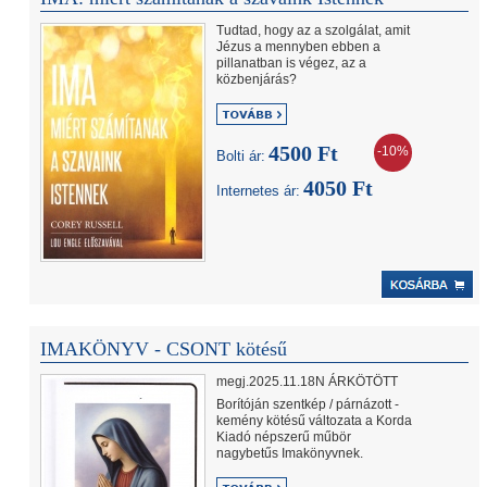
Tudtad, hogy az a szolgálat, amit
Jézus a mennyben ebben a
pillanatban is végez, az a
közbenjárás?
4500 Ft
-10%
Bolti ár:
4050 Ft
Internetes ár:
IMAKÖNYV - CSONT kötésű
megj.2025.11.18N ÁRKÖTÖTT
Borítóján szentkép / párnázott -
kemény kötésű változata a Korda
Kiadó népszerű műbör
nagybetűs Imakönyvnek.