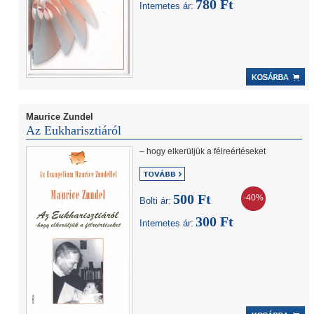
780 Ft
Internetes ár:
Maurice Zundel
Az Eukharisztiáról
– hogy elkerüljük a félreértéseket
500 Ft
-40%
Bolti ár:
300 Ft
Internetes ár: