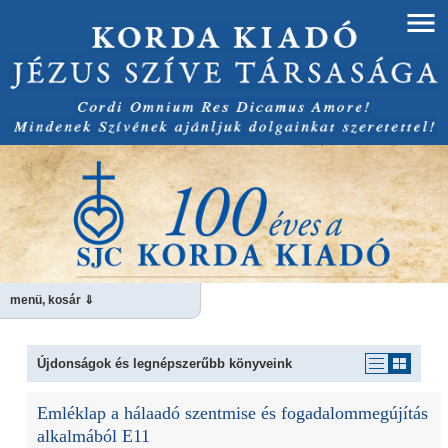
menü, kosár ⇓
Újdonságok és legnépszerűbb könyveink
Emléklap a hálaadó szentmise és fogadalommegújítás
alkalmából E11