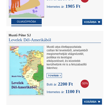
1905 Ft
Internetes ár:
OLVASÓPRÓBA
KÖNYVAJÁNLÓ
Mustó Péter SJ
Levelek Dél-Amerikából
Mustó atya élettapasztalata
csillan fel leveleiből, amelyekből
megismerhetjük világnézetét,
politikai és teológiai
elképzeléseit, és közelebb
kerülhetünk mi is a felszabadító
Istenhez.
2200 Ft
-50%
Bolti ár:
1100 Ft
Internetes ár: