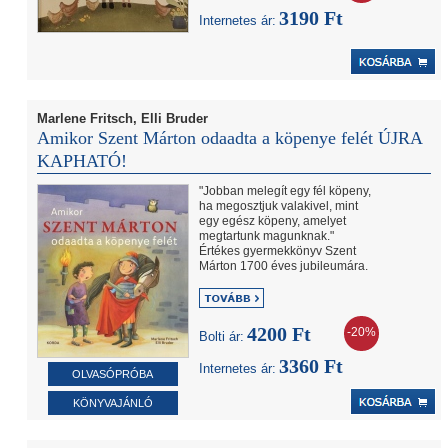
3190 Ft
Internetes ár:
Marlene Fritsch, Elli Bruder
Amikor Szent Márton odaadta a köpenye felét ÚJRA
KAPHATÓ!
"Jobban melegít egy fél köpeny,
ha megosztjuk valakivel, mint
egy egész köpeny, amelyet
megtartunk magunknak."
Értékes gyermekkönyv Szent
Márton 1700 éves jubileumára.
4200 Ft
-20%
Bolti ár:
3360 Ft
Internetes ár:
OLVASÓPRÓBA
KÖNYVAJÁNLÓ