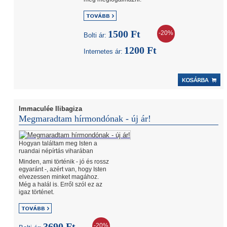
1500 Ft
-20%
Bolti ár:
1200 Ft
Internetes ár:
Immaculée Ilibagiza
Megmaradtam hírmondónak - új ár!
Hogyan találtam meg Isten a
ruandai népírtás viharában
Minden, ami történik - jó és rossz
egyaránt -, azért van, hogy Isten
elvezessen minket magához.
Még a halál is. Erről szól ez az
igaz történet.
3690 Ft
-20%