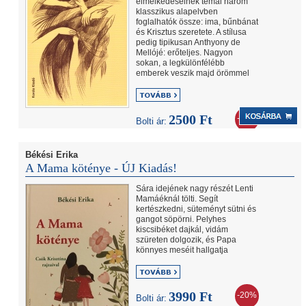
elmélkedéseinek témái három
klasszikus alapelvben
foglalhatók össze: ima, bűnbánat
és Krisztus szeretete. A stílusa
pedig tipikusan Anthyony de
Mellójé: erőteljes. Nagyon
sokan, a legkülönfélébb
emberek veszik majd örömmel
2500 Ft
-20%
Bolti ár:
2000 Ft
Internetes ár:
Békési Erika
A Mama köténye - ÚJ Kiadás!
Sára idejének nagy részét Lenti
Mamáéknál tölti. Segít
kertészkedni, süteményt sütni és
gangot söpörni. Pelyhes
kiscsibéket dajkál, vidám
szüreten dolgozik, és Papa
könnyes meséit hallgatja
3990 Ft
-20%
Bolti ár: