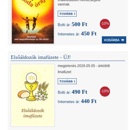
imaéletükben nehézségeik
vannak.
500 Ft
-10%
Bolti ár:
450 Ft
Internetes ár:
Elsőáldozók imafüzete - ÚJ!
megjelenés 2026.05.05 - árkötött
Imafüzet
490 Ft
-10%
Bolti ár:
440 Ft
Internetes ár: