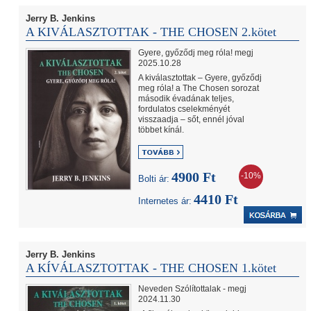
Jerry B. Jenkins
A KIVÁLASZTOTTAK - THE CHOSEN 2.kötet
Gyere, győződj meg róla! megj
2025.10.28
A kiválasztottak – Gyere, győződj
meg róla! a The Chosen sorozat
második évadának teljes,
fordulatos cselekményét
visszaadja – sőt, ennél jóval
többet kínál.
4900 Ft
-10%
Bolti ár:
4410 Ft
Internetes ár:
Jerry B. Jenkins
A KÍVÁLASZTOTTAK - THE CHOSEN 1.kötet
Neveden Szólítottalak - megj
2024.11.30