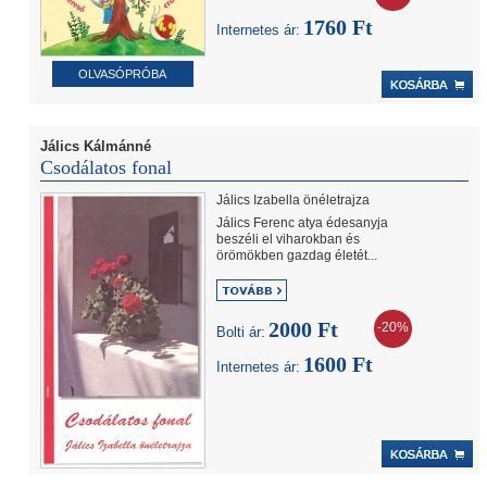
1760 Ft
Internetes ár:
OLVASÓPRÓBA
Jálics Kálmánné
Csodálatos fonal
Jálics Izabella önéletrajza
Jálics Ferenc atya édesanyja
beszéli el viharokban és
örömökben gazdag életét...
2000 Ft
-20%
Bolti ár:
1600 Ft
Internetes ár: