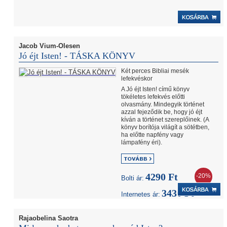
Jacob Vium-Olesen
Jó éjt Isten! - TÁSKA KÖNYV
Két perces Bibliai mesék
lefekvéskor
A Jó éjt Isten! című könyv
tökéletes lefekvés előtti
olvasmány. Mindegyik történet
azzal fejeződik be, hogy jó éjt
kíván a történet szereplőinek. (A
könyv borítója világít a sötétben,
ha előtte napfény vagy
lámpafény éri).
4290 Ft
-20%
Bolti ár:
3430 Ft
Internetes ár:
Rajaobelina Saotra