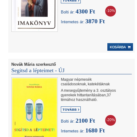
4300 Ft
-10%
Bolti ár:
3870 Ft
Internetes ár:
Novák Mária szerkesztő
Segitsd a lépteimet - ÚJ
Magyar népmesék
családosoknak, katekétáknak
A mesegyűjtemény a 3. osztályos
gyerekek hittantanításában,37
témához használható.
2100 Ft
-20%
Bolti ár:
1680 Ft
Internetes ár: