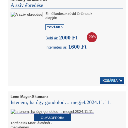
A szív ébredése
Elmélkedések rövid történetek
alapján
2000 Ft
-20%
Bolti ár:
1600 Ft
Internetes ár:
Lene Mayer-Skumanz
Istenem, ha úgy gondolod… megjel.2024.11.11.
OLVASÓPRÓBA
Történetek Marci életéből -
megjelenés