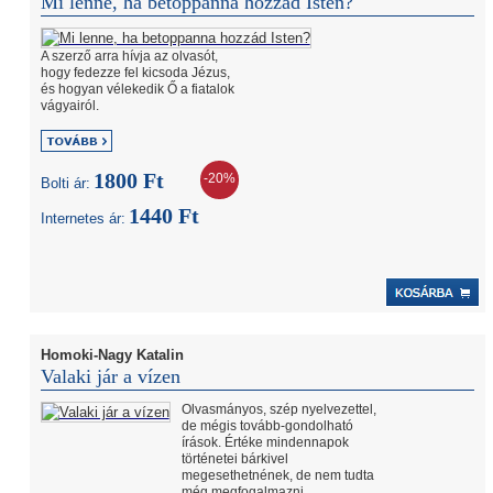
Mi lenne, ha betoppanna hozzád Isten?
A szerző arra hívja az olvasót,
hogy fedezze fel kicsoda Jézus,
és hogyan vélekedik Ő a fiatalok
vágyairól.
1800 Ft
-20%
Bolti ár:
1440 Ft
Internetes ár:
Homoki-Nagy Katalin
Valaki jár a vízen
Olvasmányos, szép nyelvezettel,
de mégis tovább-gondolható
írások. Értéke mindennapok
történetei bárkivel
megesethetnének, de nem tudta
még megfogalmazni.