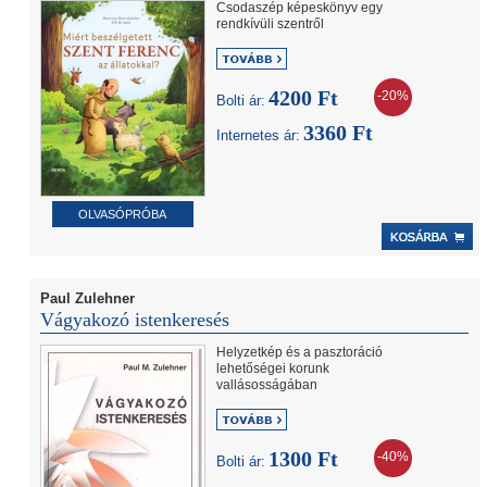
Csodaszép képeskönyv egy
rendkívüli szentről
4200 Ft
-20%
Bolti ár:
3360 Ft
Internetes ár:
OLVASÓPRÓBA
Paul Zulehner
Vágyakozó istenkeresés
Helyzetkép és a pasztoráció
lehetőségei korunk
vallásosságában
1300 Ft
-40%
Bolti ár: