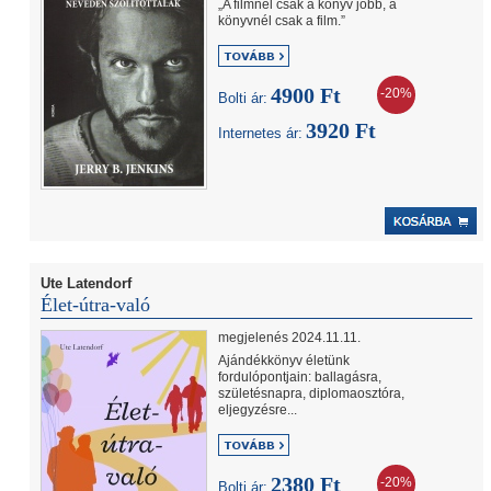
„A filmnél csak a könyv jobb, a
könyvnél csak a film.”
4900 Ft
-20%
Bolti ár:
3920 Ft
Internetes ár:
Ute Latendorf
Élet-útra-való
megjelenés 2024.11.11.
Ajándékkönyv életünk
fordulópontjain: ballagásra,
születésnapra, diplomaosztóra,
eljegyzésre...
2380 Ft
-20%
Bolti ár: