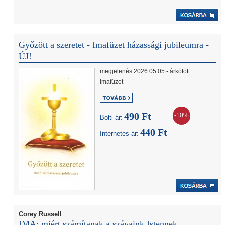
Győzött a szeretet - Imafüzet házassági jubileumra -
ÚJ!
megjelenés 2026.05.05 - árkötött
Imafüzet
490 Ft
-10%
Bolti ár:
440 Ft
Internetes ár:
Corey Russell
IMA: miért számítanak a szávaink Istennek