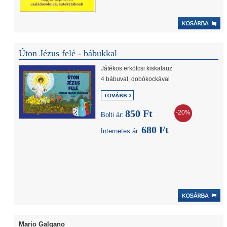
Úton Jézus felé - bábukkal
Játékos erkölcsi kiskalauz
4 bábuval, dobókockával
850 Ft
-20%
Bolti ár:
680 Ft
Internetes ár:
Mario Galgano