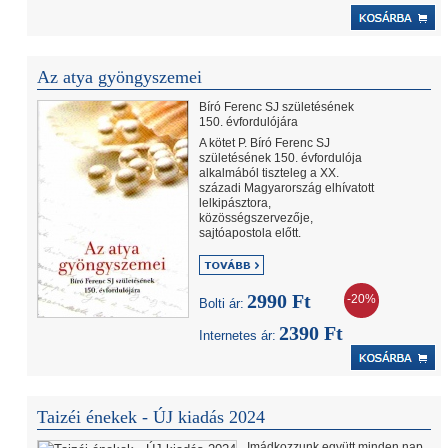
Az atya gyöngyszemei
Bíró Ferenc SJ születésének
150. évfordulójára
A kötet P. Bíró Ferenc SJ
születésének 150. évfordulója
alkalmából tiszteleg a XX.
századi Magyarország elhívatott
lelkipásztora,
közösségszervezője,
sajtóapostola előtt.
2990 Ft
-20%
Bolti ár:
2390 Ft
Internetes ár:
Taizéi énekek - ÚJ kiadás 2024
Imádkozzunk együtt minden nap