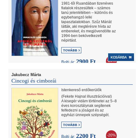
1981-től Ruandában tizenéves
fiatalok részesültek – számos
tanú jelenlétében – különös és
egybehangzó lelki
tapasztalatokban. Szűz Máriát
látták, aki megtérésre hívta az
embereket, és megjövendölte az
1994-ben bekövetkezett
népirtást.
2900 Ft
-20%
Bolti ár:
2320 Ft
Internetes ár:
Jakubecz Márta
Cincogi és cimborái
Istenkereső erdőkerülők
(Fekete Hajnal illusztrációival)
A kisegér vidám történetei az 5–8
éves korosztálynak segítenek
felfedezni a jóságot és az
egyházi ünnepek szépségét.
2200 Ft
-20%
Bolti ár: