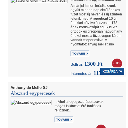
A már jól ismert Imádkozzunk
együtt minden nap című énekes
füzet most új néven és új színben
jelenik meg. A repertoárt 10 új
énekkel bővítve összesen 173
ének kóruskottáját adjuk ki. Az
ortodox és gregorián hagyomány
énekei most a füzet végén külön
vannak csoportosítva. A
nyomtatott anyag mellett mo
1300 Ft
-10%
Bolti ár:
1170 Ft
Internetes ár:
Anthony de Mello SJ
Abszurd egypercesek
... Ahol a legegyszerűbb szavak
mögött is kincset érő tanítások
rejtőznek....