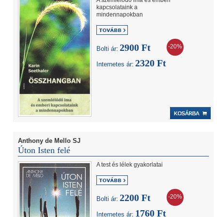
A szemlélődő ima és emberi
kapcsolataink a
mindennapokban
2900 Ft
-20%
Bolti ár:
2320 Ft
Internetes ár:
Anthony de Mello SJ
Úton Isten felé
A test és lélek gyakorlatai
2200 Ft
-20%
Bolti ár:
1760 Ft
Internetes ár: