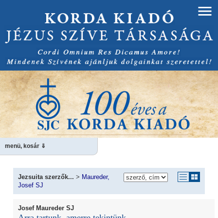
menü, kosár ⇓
Jezsuita szerzők...
>
Maureder,
Josef SJ
Josef Maureder SJ
Arra tartunk, amerre tekintünk