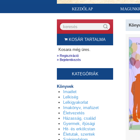
KEZDŐLAP
MAGUNK
Köny
KOSÁR TARTALMA
Kosara még üres.
» Regisztráció
» Bejelentkezés
KATEGÓRIÁK
Könyvek
Imaélet
Lelkiség
Lelkigyakorlat
Imakönyv, imafüzet
Életvezetés
Házasság, család
Gyermek, ifjúsági
Hit- és erkölcstan
Életutak, szentek
Szépirodalom