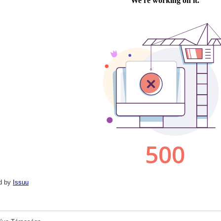
d by
Issuu