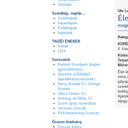
Teológia
Ute L
Szentkép, naptár...
Éle
Szentképek...
Képeslapok...
megje
Emléklapok...
Naptárak
Kateg
TAIZÉI ÉNEKEK
KORDA
Kották
4. kia
CD-k
Kötés
Sorozatok
Terje
Kedves Szentjeim (képes
Méret
gyermekkönyv)
Élet-ú
Idézetek a Bibliából
sima 
(ajándékkönyvecskék)
pályáj
Henry Boulad SJ: Omega
szeret
füzetek
boldo
Jálics Ferenc SJ
Ajándé
Anthony de Mello SJ
eljegy
Szent Ignác nyomában
Jezsuita szerzők...
PAX hittankönyv-sorozat...
Összes kiadvány
Összes könyv