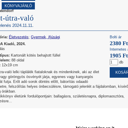
KÖNYVAJÁNLÓ
atendorf
t-útra-való
lenés 2024.11.11.
ória:
Életvezetés
;
Gyermek, ifjúsági
Bolti ár
2380 Ft
 Kiadó, 2024.
dás
Internetes 
1905 Ft
típus:
Kartonált kötés behajtott füllel
delem:
88 oldal
db
:
12x19 cm
tra-való lelki táplálék fiataloknak és mindenkinek, aki az élet
vagy göröngyös ösvényét járja, egyenes vagy kanyargós
át futja. Erőt adó sorok döntés előtt, bátorítás odaadó
etre, felszólítás helyes önbecsülésre, támogató jelenlét a fájdalomban, kísér
g órákban.
kkönyv életünk fordulópontjain: ballagásra, születésnapra, diplomaosztóra,
zésre...