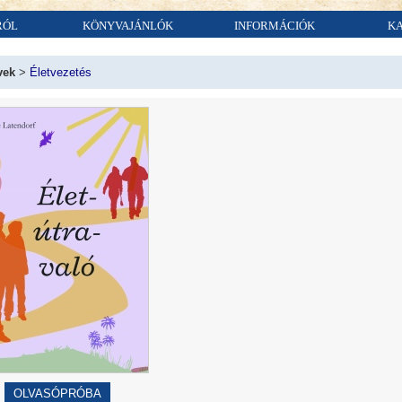
RÓL
KÖNYVAJÁNLÓK
INFORMÁCIÓK
K
vek
>
Életvezetés
OLVASÓPRÓBA