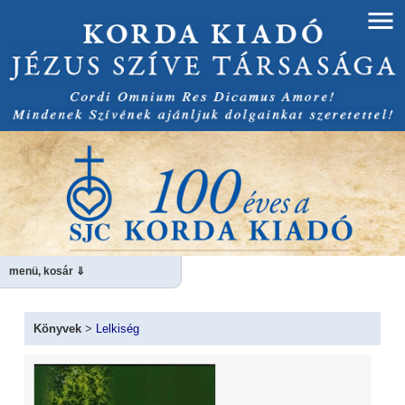
menü, kosár ⇓
Könyvek
>
Lelkiség