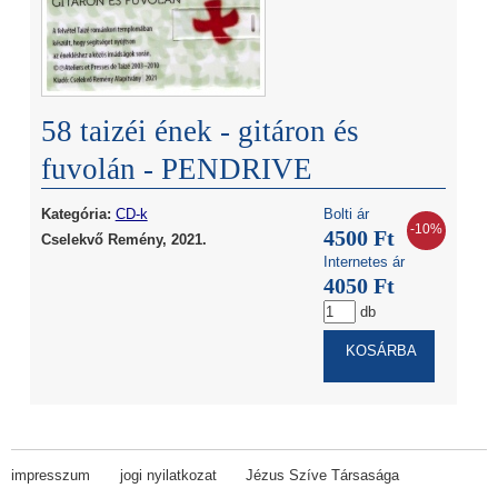
58 taizéi ének - gitáron és
fuvolán - PENDRIVE
Kategória:
CD-k
Bolti ár
-10%
4500 Ft
Cselekvő Remény, 2021.
Internetes ár
4050 Ft
db
impresszum
jogi nyilatkozat
Jézus Szíve Társasága