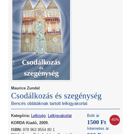
Maurice Zundel
Csodálkozás és szegénység
Bencés oblátáknak tartott lelkigyakorlat
Kategória:
Lelkiség
;
Lelkigyakorlat
Bolti ár
-40%
1500 Ft
KORDA Kiadó, 2009.
Internetes ár
ISBN:
978 963 9554 80 1