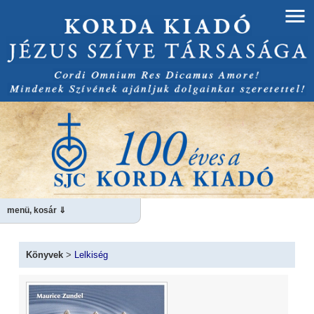
menü, kosár ⇓
Könyvek
>
Lelkiség